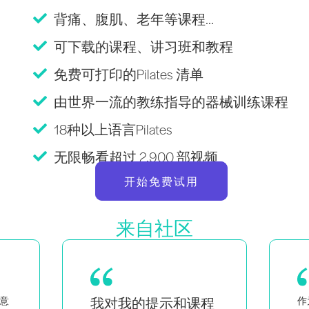
背痛、腹肌、老年等课程...
可下载的课程、讲习班和教程
免费可打印的Pilates 清单
由世界一流的教练指导的器械训练课程
18种以上语言Pilates
无限畅看超过 2,900 部视频
开始免费试用
来自社区
程
作为一对双胞胎的母亲，同时
作