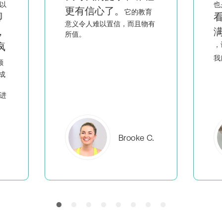
也是一名黑人和同性恋女性，
育
看到像我一样的人充
有
满智慧和激情地讲课
回
，让我觉得我不是唯一一个做
人
我所做事情的
。
C.
Everlea B.