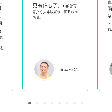
也是一名黑人和同性恋女性，
育
看到像我一样的人充
有
满智慧和激情地讲课
回
，让我觉得我不是唯一一个做
人
我所做事情的
。
C.
Everlea B.