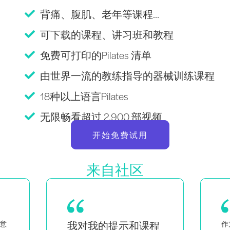
背痛、腹肌、老年等课程...
可下载的课程、讲习班和教程
免费可打印的Pilates 清单
由世界一流的教练指导的器械训练课程
18种以上语言Pilates
无限畅看超过 2,900 部视频
开始免费试用
来自社区
程
作为一对双胞胎的母亲，同时
作