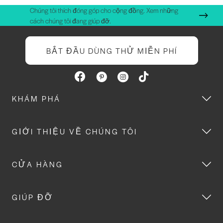
Chúng tôi thích đóng góp cho cộng đồng. Xem những
cách chúng tôi đang giúp đỡ.
BẮT ĐẦU DÙNG THỬ MIỄN PHÍ
KHÁM PHÁ
GIỚI THIỆU VỀ CHÚNG TÔI
CỬA HÀNG
GIÚP ĐỠ