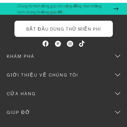
Chúng tôi thích đóng góp cho cộng đồng. Xem những
cách chúng tôi đang giúp đỡ.
BẮT ĐẦU DÙNG THỬ MIỄN PHÍ
KHÁM PHÁ
GIỚI THIỆU VỀ CHÚNG TÔI
CỬA HÀNG
GIÚP ĐỠ