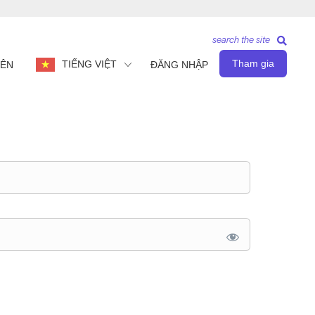
search the site
Tham gia
TIẾNG VIỆT
IÊN
ĐĂNG NHẬP