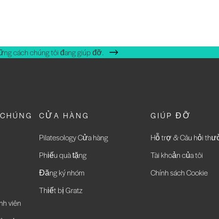
ững cách chúng tôi đang giúp đỡ.
 CHÚNG
CỬA HÀNG
GIÚP ĐỠ
Pilatesology Cửa hàng
Hỗ trợ & Câu hỏi th
Phiếu quà tặng
Tài khoản của tôi
Đăng ký nhóm
Chính sách Cookie
Thiết bị Gratz
nh viên