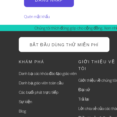
Quên mật khẩu
Chúng tôi thích đóng góp cho cộng đồng. Xem nh
BẮT ĐẦU DÙNG THỬ MIỄN PHÍ
KHÁM PHÁ
GIỚI THIỆU VỀ
TÔI
Danh bạ các khóa đào tạo giáo viên
Giới thiệu về chúng tôi
Danh bạ giáo viên toàn cầu
Đại sứ
Các buổi phát trực tiếp
Trả lại
Sự kiện
Lời chia sẻ của các thà
Blog