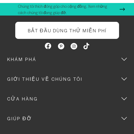
Chúng tôi thích đóng góp cho cộng đồng. Xem những
cách chúng tôi đang giúp đỡ.
BẮT ĐẦU DÙNG THỬ MIỄN PHÍ
KHÁM PHÁ
GIỚI THIỆU VỀ CHÚNG TÔI
CỬA HÀNG
GIÚP ĐỠ