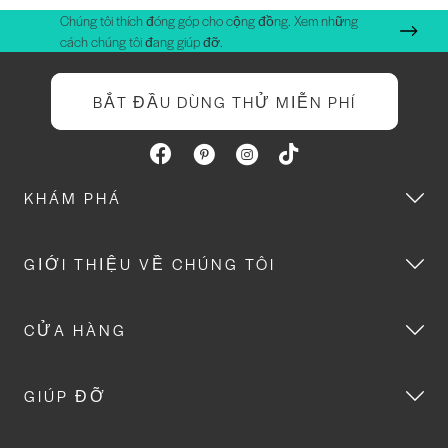
Chúng tôi thích đóng góp cho cộng đồng. Xem những
cách chúng tôi đang giúp đỡ.
BẮT ĐẦU DÙNG THỬ MIỄN PHÍ
KHÁM PHÁ
GIỚI THIỆU VỀ CHÚNG TÔI
CỬA HÀNG
GIÚP ĐỠ