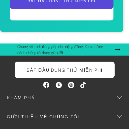
BẮT ĐẦU DÙNG THỬ MIỄN PHÍ
Chúng tôi thích đóng góp cho cộng đồng. Xem những
cách chúng tôi đang giúp đỡ.
BẮT ĐẦU DÙNG THỬ MIỄN PHÍ
KHÁM PHÁ
GIỚI THIỆU VỀ CHÚNG TÔI