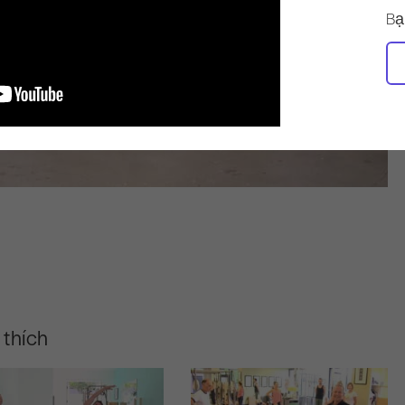
Bạ
 thích