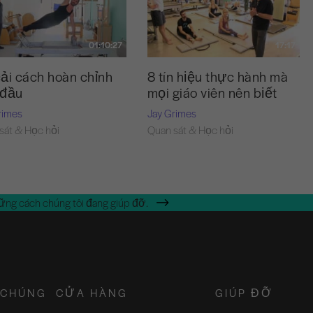
01:10:27
17:17
ải cách hoàn chỉnh
8 tín hiệu thực hành mà
 đầu
mọi giáo viên nên biết
rimes
Jay Grimes
sát & Học hỏi
Quan sát & Học hỏi
ững cách chúng tôi đang giúp đỡ.
 CHÚNG
CỬA HÀNG
GIÚP ĐỠ