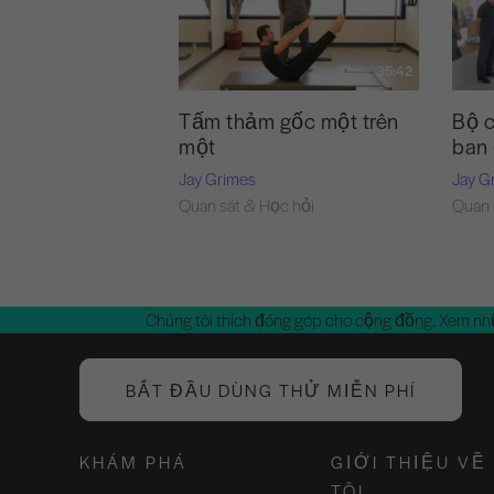
35:42
Tấm thảm gốc một trên
Bộ c
một
ban
Jay Grimes
Jay G
Quan sát & Học hỏi
Quan 
Chúng tôi thích đóng góp cho cộng đồng. Xem nh
BẮT ĐẦU DÙNG THỬ MIỄN PHÍ
KHÁM PHÁ
GIỚI THIỆU VỀ
TÔI