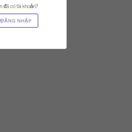
Nhanh
n đã có tài khoản?
THIẾT BỊ CẦN THIẾT
ĐĂNG NHẬP
Thảm