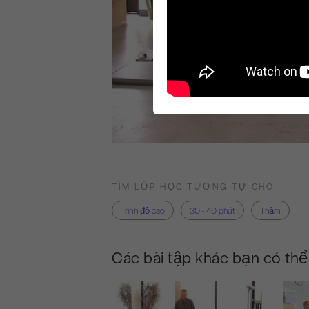
TÌM LỚP HỌC TƯƠNG TỰ CHO
Trình độ cao
30 - 40 phút
Thảm
Các bài tập khác bạn có thể