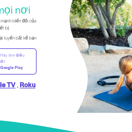
mọi nơi
c mạnh biến đổi của
ết bị.
ại tuyến bất kể bạn
Hãy làm điều
đó
Google Play
le TV
,
Roku