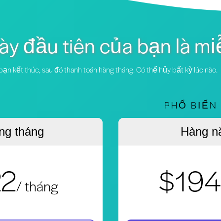
ày đầu tiên của bạn là mi
ạn kết thúc, sau đó thanh toán hàng tháng. Có thể hủy bất kỳ lúc nào.
PHỔ BIẾN
ng tháng
Hàng n
22
$194
/ tháng