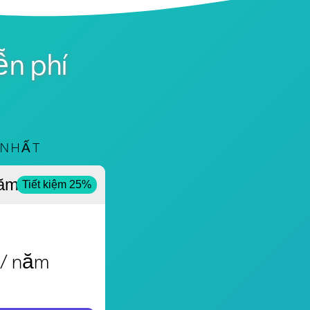
ễn phí
 NHẤT
ăm
Tiết kiệm 25%
/ năm