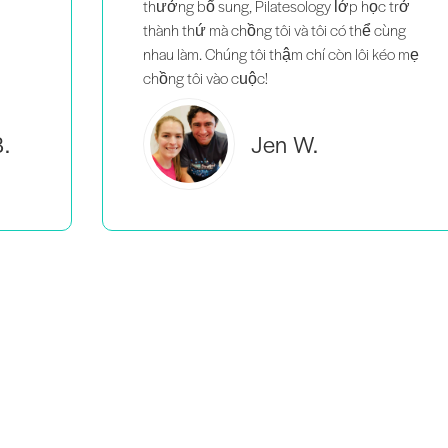
trở
ùng
éo mẹ
Brooke C.