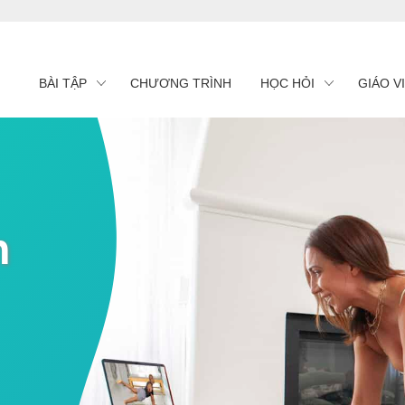
BÀI TẬP
CHƯƠNG TRÌNH
HỌC HỎI
GIÁO V
n