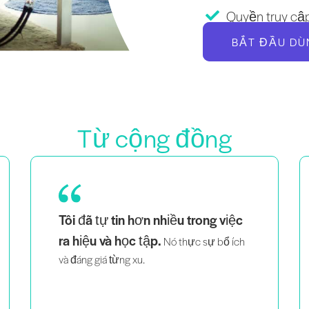
Quyền truy cập
BẮT ĐẦU DÙ
Từ cộng đồng
Là một bà mẹ của cặp song sinh, một
việc
người phụ nữ da đen và đồng tính,
nhìn thấy những người trông
giống tôi giảng dạy một cách
thông minh và đầy nhiệt huyết
giúp