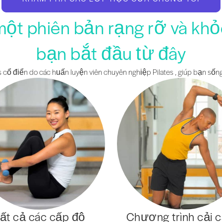
một phiên bản rạng rỡ và kh
bạn bắt đầu từ đây
 cổ điển do các huấn luyện viên chuyên nghiệp Pilates , giúp bạn sống
ất cả các cấp độ
Chương trình cải 