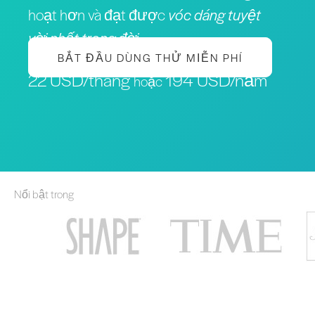
hoạt hơn và đạt được
vóc dáng tuyệt
vời nhất trong đời
BẮT ĐẦU DÙNG THỬ MIỄN PHÍ
22 USD/tháng
194 USD/năm
hoặc
Nổi bật trong