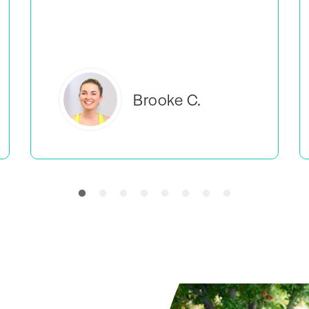
tôi cảm thấy mình không phải là người duy
nhất làm những gì mình đang làm.
Everlea B.