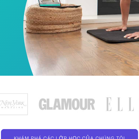
KHÁM PHÁ CÁC LỚP HỌC CỦA CHÚNG TÔI