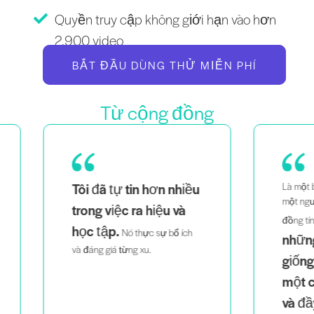
Quyền truy cập không giới hạn vào hơn
2.900 video
BẮT ĐẦU DÙNG THỬ MIỄN PHÍ
Từ cộng đồng
ều
Là một bà mẹ của cặp song sinh,
Là
một người phụ nữ da đen và
th
việc nhìn thấy
đồng tính,
dễ
h
những người trông
tri
giống tôi giảng dạy
một cách thông minh
và đầy nhiệt huyết
giúp