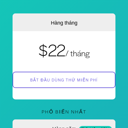
Hàng tháng
$22
/ tháng
BẮT ĐẦU DÙNG THỬ MIỄN PHÍ
PHỔ BIẾN NHẤT