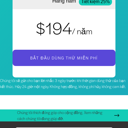
Hàng năm
Tiết kiệm 25%
$194
/ năm
BẮT ĐẦU DÙNG THỬ MIỄN PHÍ
Chúng tôi sẽ gửi cho bạn lời nhắc 3 ngày trước khi thời gian dùng thử của bạn
kết thúc. Hủy 24 giờ một ngày. Không hợp đồng, không phí hủy, không cam kết.
Chúng tôi thích đóng góp cho cộng đồng. Xem những
cách chúng tôi đang giúp đỡ.