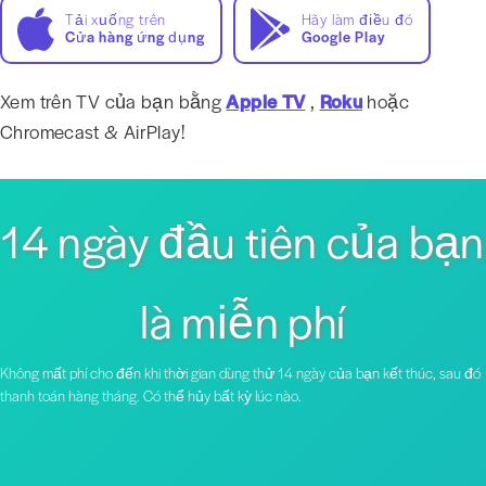
Tải xuống trên
Hãy làm điều đó
Cửa hàng ứng dụng
Google Play
Xem trên TV của bạn bằng
Apple TV
,
Roku
hoặc
Chromecast & AirPlay!
14 ngày đầu tiên của bạn
là miễn phí
Không mất phí cho đến khi thời gian dùng thử 14 ngày của bạn kết thúc, sau đó
thanh toán hàng tháng. Có thể hủy bất kỳ lúc nào.