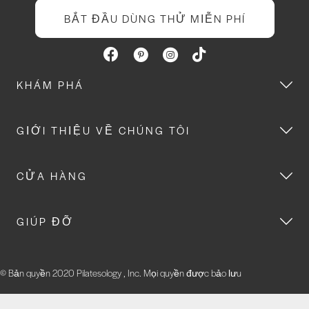
BẮT ĐẦU DÙNG THỬ MIỄN PHÍ
KHÁM PHÁ
GIỚI THIỆU VỀ CHÚNG TÔI
CỬA HÀNG
GIÚP ĐỠ
© Bản quyền 2020 Pilatesology , Inc. Mọi quyền được bảo lưu