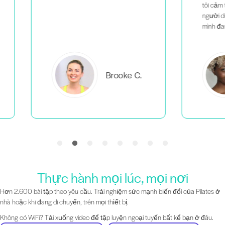
tôi cảm thấy mình không phải là
người duy nhất làm những gì
mình đang làm.
C.
Everlea B.
Thực hành mọi lúc, mọi nơi
Hơn 2.600 bài tập theo yêu cầu. Trải nghiệm sức mạnh biến đổi của Pilates ở
nhà hoặc khi đang di chuyển, trên mọi thiết bị.
Không có WiFi? Tải xuống video để tập luyện ngoại tuyến bất kể bạn ở đâu.