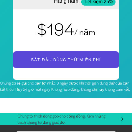
Hàng năm
Tiết kiệm 25%
$194
/ năm
BẮT ĐẦU DÙNG THỬ MIỄN PHÍ
Chúng tôi sẽ gửi cho bạn lời nhắc 3 ngày trước khi thời gian dùng thử của bạn
kết thúc. Hủy 24 giờ một ngày. Không hợp đồng, không phí hủy, không cam kết.
Chúng tôi thích đóng góp cho cộng đồng. Xem những
cách chúng tôi đang giúp đỡ.