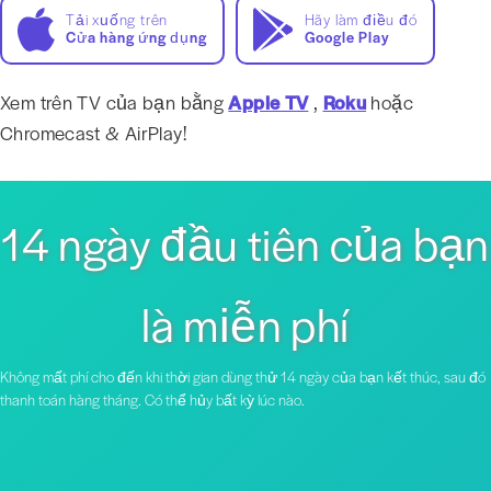
Tải xuống trên
Hãy làm điều đó
Cửa hàng ứng dụng
Google Play
Xem trên TV của bạn bằng
Apple TV
,
Roku
hoặc
Chromecast & AirPlay!
14 ngày đầu tiên của bạn
là miễn phí
Không mất phí cho đến khi thời gian dùng thử 14 ngày của bạn kết thúc, sau đó
thanh toán hàng tháng. Có thể hủy bất kỳ lúc nào.