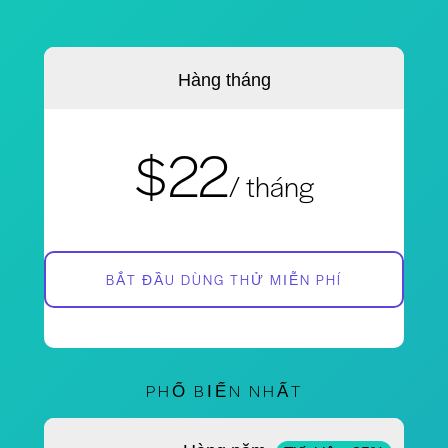
Hàng tháng
$22
/ tháng
BẮT ĐẦU DÙNG THỬ MIỄN PHÍ
PHỔ BIẾN NHẤT