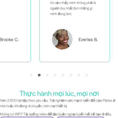
tôi cảm thấy mình không phải là
người duy nhất làm những gì
mình đang làm.
C.
Everlea B.
Thực hành mọi lúc, mọi nơi
Hơn 2.600 bài tập theo yêu cầu. Trải nghiệm sức mạnh biến đổi của Pilates ở
nhà hoặc khi đang di chuyển, trên mọi thiết bị.
Không có WiFi? Tải xuống video để tập luyện ngoại tuyến bất kể bạn ở đâu.