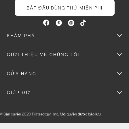
BẮT ĐẦU DÙNG THỬ MIỄN PHÍ
KHÁM PHÁ
GIỚI THIỆU VỀ CHÚNG TÔI
CỬA HÀNG
GIÚP ĐỠ
© Bản quyền 2020 Pilatesology , Inc. Mọi quyền được bảo lưu