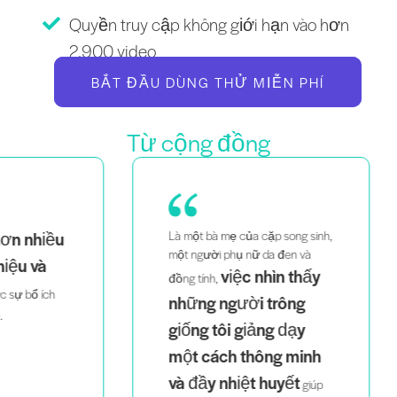
Quyền truy cập không giới hạn vào hơn
2.900 video
BẮT ĐẦU DÙNG THỬ MIỄN PHÍ
Từ cộng đồng
ều
Là một bà mẹ của cặp song sinh,
Là
một người phụ nữ da đen và
th
việc nhìn thấy
đồng tính,
dễ
h
những người trông
tri
giống tôi giảng dạy
một cách thông minh
và đầy nhiệt huyết
giúp