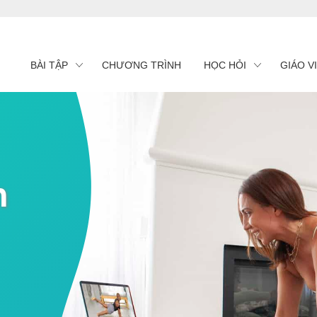
BÀI TẬP
CHƯƠNG TRÌNH
HỌC HỎI
GIÁO V
n