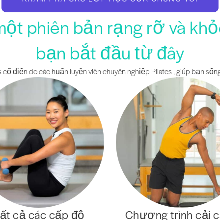
một phiên bản rạng rỡ và kh
bạn bắt đầu từ đây
 cổ điển do các huấn luyện viên chuyên nghiệp Pilates , giúp bạn sống
ất cả các cấp độ
Chương trình cải 