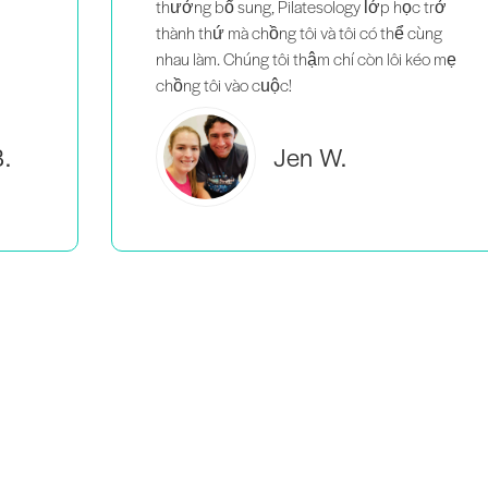
trở
ùng
éo mẹ
Brooke C.