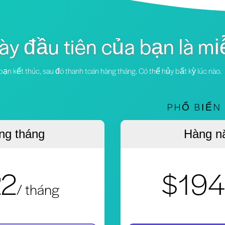
ày đầu tiên của bạn là mi
ạn kết thúc, sau đó thanh toán hàng tháng. Có thể hủy bất kỳ lúc nào.
PHỔ BIẾN
ng tháng
Hàng n
22
$194
/ tháng