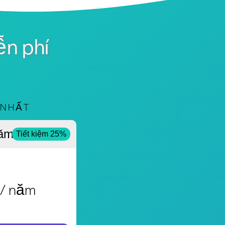
ễn phí
 NHẤT
ăm
Tiết kiệm 25%
/ năm