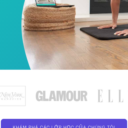
KHÁM PHÁ CÁC LỚP HỌC CỦA CHÚNG TÔI