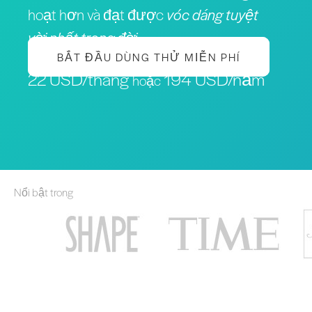
hoạt hơn và đạt được
vóc dáng tuyệt
vời nhất trong đời
BẮT ĐẦU DÙNG THỬ MIỄN PHÍ
22 USD/tháng
194 USD/năm
hoặc
Nổi bật trong