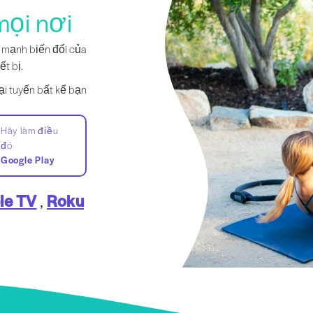
mọi nơi
c mạnh biến đổi của
ết bị.
ại tuyến bất kể bạn
Hãy làm điều
đó
Google Play
le TV
,
Roku