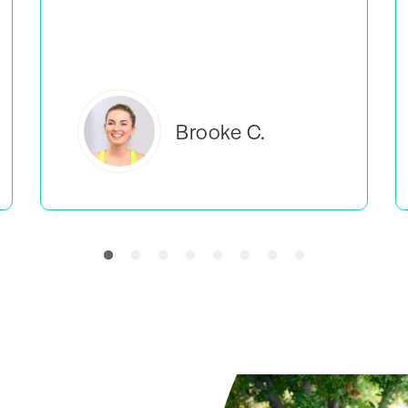
tôi cảm thấy mình không phải là người duy
nhất làm những gì mình đang làm.
Everlea B.