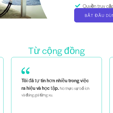
Quyền truy cập
BẮT ĐẦU DÙ
Từ cộng đồng
Là một bà mẹ của cặp song sinh, một
việc
người phụ nữ da đen và đồng tính,
nhìn thấy những người trông
giống tôi giảng dạy một cách
thông minh và đầy nhiệt huyết
giúp