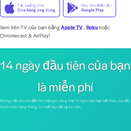
Tải xuống trên
Hãy làm điều đó
Cửa hàng ứng dụng
Google Play
Xem trên TV của bạn bằng
Apple TV
,
Roku
hoặc
Chromecast & AirPlay!
14 ngày đầu tiên của bạn
là miễn phí
Không mất phí cho đến khi thời gian dùng thử 14 ngày của bạn kết thúc, sau đó
thanh toán hàng tháng. Có thể hủy bất kỳ lúc nào.