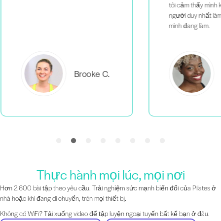
tôi cảm thấy mình không phải là
người duy nhất làm những gì
mình đang làm.
C.
Everlea B.
Thực hành mọi lúc, mọi nơi
Hơn 2.600 bài tập theo yêu cầu. Trải nghiệm sức mạnh biến đổi của Pilates ở
nhà hoặc khi đang di chuyển, trên mọi thiết bị.
Không có WiFi? Tải xuống video để tập luyện ngoại tuyến bất kể bạn ở đâu.