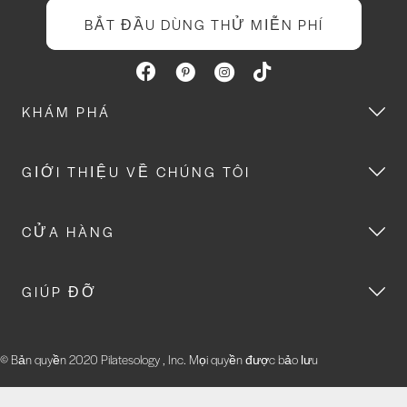
BẮT ĐẦU DÙNG THỬ MIỄN PHÍ
KHÁM PHÁ
GIỚI THIỆU VỀ CHÚNG TÔI
CỬA HÀNG
GIÚP ĐỠ
© Bản quyền 2020 Pilatesology , Inc. Mọi quyền được bảo lưu