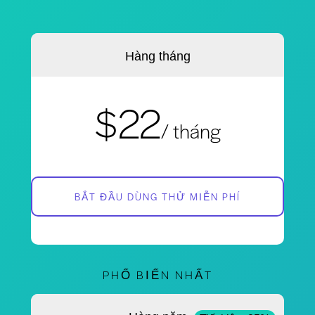
Hàng tháng
$22
/ tháng
BẮT ĐẦU DÙNG THỬ MIỄN PHÍ
PHỔ BIẾN NHẤT