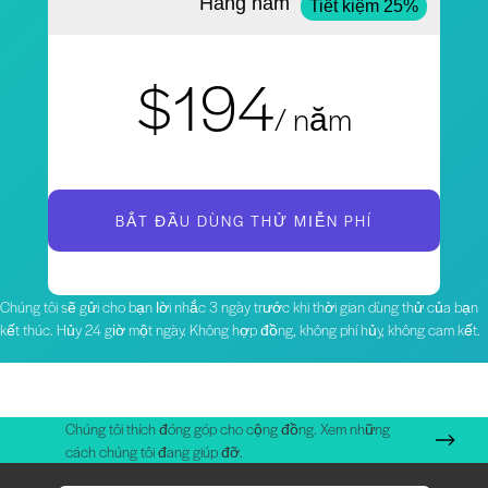
Hàng năm
Tiết kiệm 25%
$194
/ năm
BẮT ĐẦU DÙNG THỬ MIỄN PHÍ
Chúng tôi sẽ gửi cho bạn lời nhắc 3 ngày trước khi thời gian dùng thử của bạn
kết thúc. Hủy 24 giờ một ngày. Không hợp đồng, không phí hủy, không cam kết.
Chúng tôi thích đóng góp cho cộng đồng. Xem những
cách chúng tôi đang giúp đỡ.