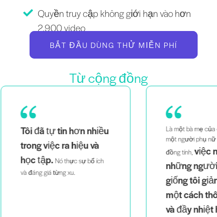
Quyền truy cập không giới hạn vào hơn
2.900 video
BẮT ĐẦU DÙNG THỬ MIỄN PHÍ
Từ cộng đồng
ều
Là một bà mẹ của cặp song sinh,
Là
một người phụ nữ da đen và
th
việc nhìn thấy
đồng tính,
dễ
h
những người trông
tri
giống tôi giảng dạy
một cách thông minh
và đầy nhiệt huyết
giúp