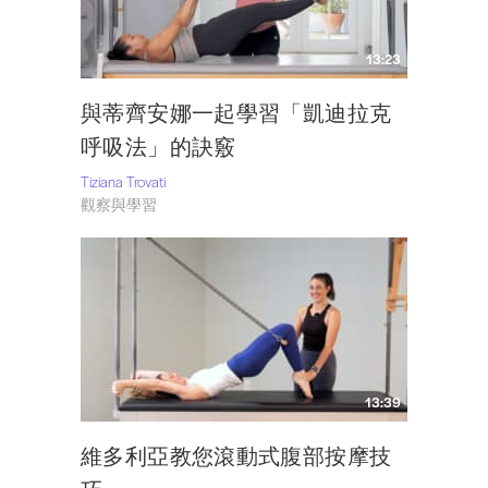
13:23
與蒂齊安娜一起學習「凱迪拉克
呼吸法」的訣竅
Tiziana Trovati
觀察與學習
13:39
維多利亞教您滾動式腹部按摩技