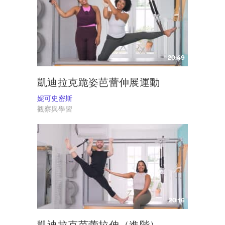
20:49
凱迪拉克跪姿芭蕾伸展運動
妮可史密斯
觀察與學習
20:16
凱迪拉克芭蕾拉伸（進階）