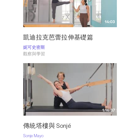
14:03
凱迪拉克芭蕾拉伸基礎篇
妮可史密斯
觀察與學習
1:16:37
傳統塔樓與 Sonjé
Sonje Mayo