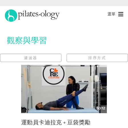
選單
觀察與學習
濾波器
排序方式
50:12
運動員卡迪拉克 + 豆袋獎勵