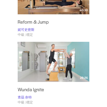
40:30
Reform & Jump
妮可史密斯
中級 | 穩定
28:26
Wunda Ignite
查茲·奈特
中級 | 穩定