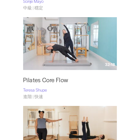
Sonje Mayo
中級 | 穩定
32:18
Pilates Core Flow
Teresa Shupe
進階 | 快速