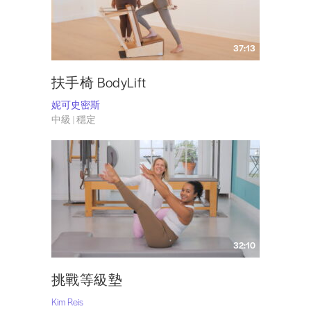
37:13
扶手椅 BodyLift
妮可史密斯
中級 | 穩定
32:10
挑戰等級墊
Kim Reis