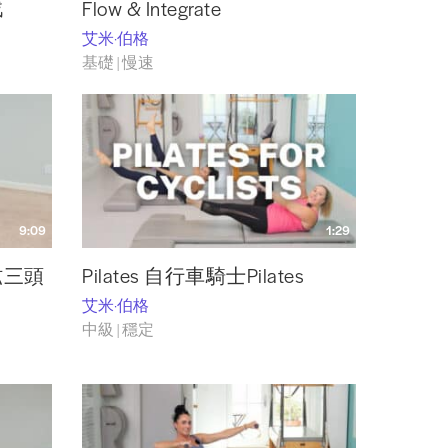
戰
Flow & Integrate
艾米·伯格
基礎 | 慢速
9:09
1:29
肱三頭
Pilates 自行車騎士Pilates
艾米·伯格
中級 | 穩定