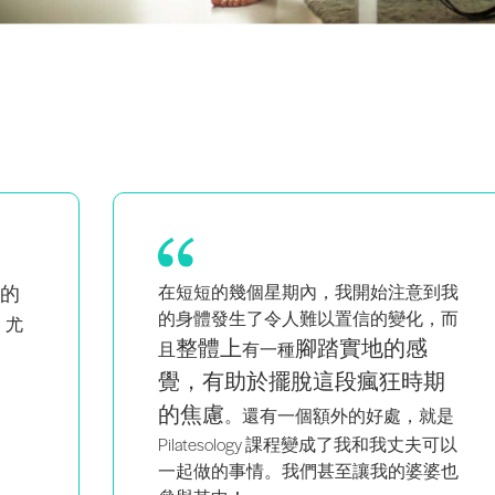
到我
我對我的提示和課程更有信心
，而
了。
它非常有教育意義，而且物超所
值。
期
就是
夫可以
婆也