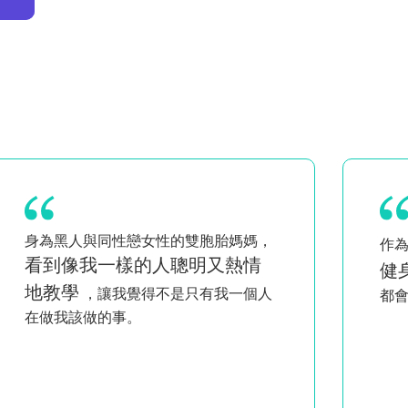
我喜歡在家
Pi
作為一個忙碌的母親，
健身的簡便性
我
。它的進度讓我每天
客
都會回來！
習