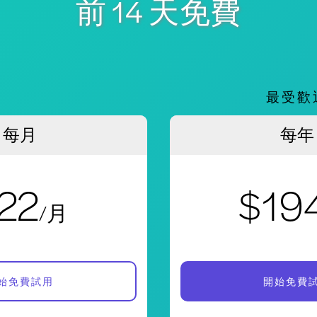
前 14 天免費
。
最受歡
每月
每年
22
$19
/月
始免費試用
開始免費