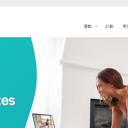
運動
計劃
學
es