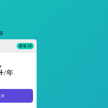
迎
節省 25
4
/年
試用