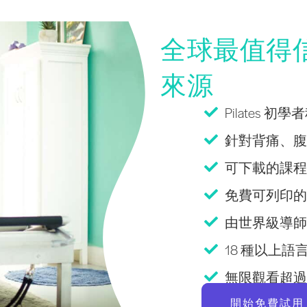
全球最值得信賴
來源
Pilates 初
針對背痛、腹
可下載的課程
免費可列印的Pi
由世界級導師提供
18 種以上語言Pi
無限觀看超過 2
開始免費試用