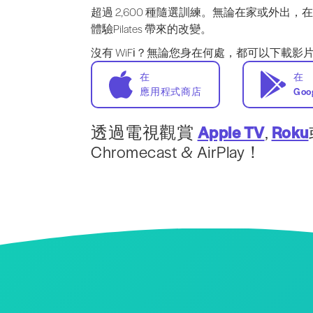
超過 2,600 種隨選訓練。無論在家或外出
體驗Pilates 帶來的改變。
沒有 WiFi？無論您身在何處，都可以下載影
在
在
應用程式商店
Goo
透過電視觀賞
Apple TV
,
Roku
Chromecast & AirPlay！