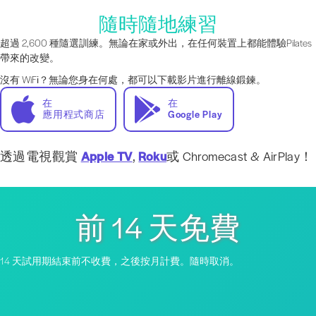
隨時隨地練習
超過 2,600 種隨選訓練。無論在家或外出，在任何裝置上都能體驗Pilates
帶來的改變。
沒有 WiFi？無論您身在何處，都可以下載影片進行離線鍛鍊。
在
在
應用程式商店
Google Play
透過電視觀賞
Apple TV
,
Roku
或 Chromecast & AirPlay！
前 14 天免費
14 天試用期結束前不收費，之後按月計費。隨時取消。