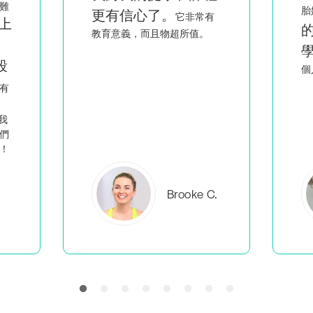
看到像我一樣
胎媽媽，
有
的人聰明又熱情地教
。
學
，讓我覺得不是只有我一
回
個人在做我該做的事。
C.
Everlea B.