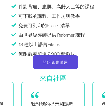
針對背痛、腹肌、高齡人士等的課程...
可下載的課程、工作坊與教學
免費可列印的Pilates 清單
由世界級導師提供 Reformer 課程
18 種以上語言Pilates
無限觀看超過 2,900 部影片
開始免費試用
來自社區
程
身為黑人與同性戀女性的雙胞
作