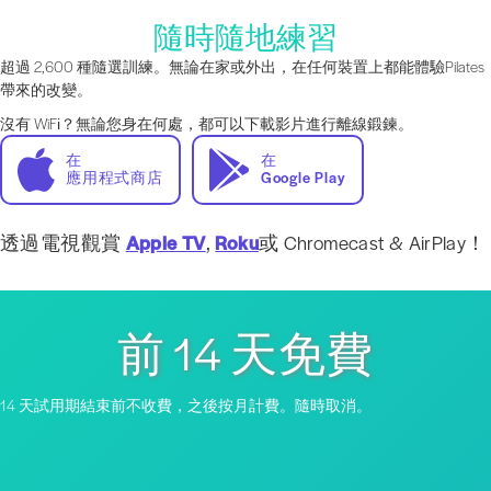
隨時隨地練習
超過 2,600 種隨選訓練。無論在家或外出，在任何裝置上都能體驗Pilates
帶來的改變。
沒有 WiFi？無論您身在何處，都可以下載影片進行離線鍛鍊。
在
在
應用程式商店
Google Play
透過電視觀賞
Apple TV
,
Roku
或 Chromecast & AirPlay！
前 14 天免費
14 天試用期結束前不收費，之後按月計費。隨時取消。