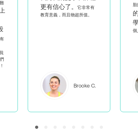
看到像我一樣
胎媽媽，
有
的人聰明又熱情地教
學
，讓我覺得不是只有我一
回
個人在做我該做的事。
C.
Everlea B.