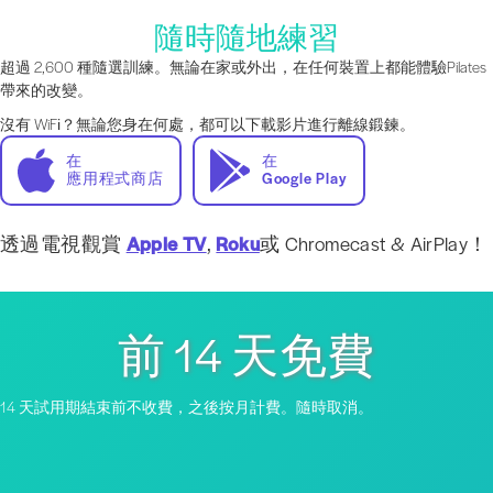
隨時隨地練習
超過 2,600 種隨選訓練。無論在家或外出，在任何裝置上都能體驗Pilates
帶來的改變。
沒有 WiFi？無論您身在何處，都可以下載影片進行離線鍛鍊。
在
在
應用程式商店
Google Play
透過電視觀賞
Apple TV
,
Roku
或 Chromecast & AirPlay！
前 14 天免費
14 天試用期結束前不收費，之後按月計費。隨時取消。