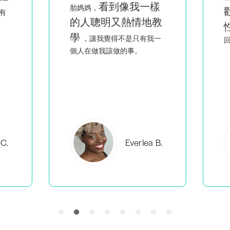
看到像我一樣
胎媽媽，
有
的人聰明又熱情地教
學
，讓我覺得不是只有我一
回
個人在做我該做的事。
C.
Everlea B.