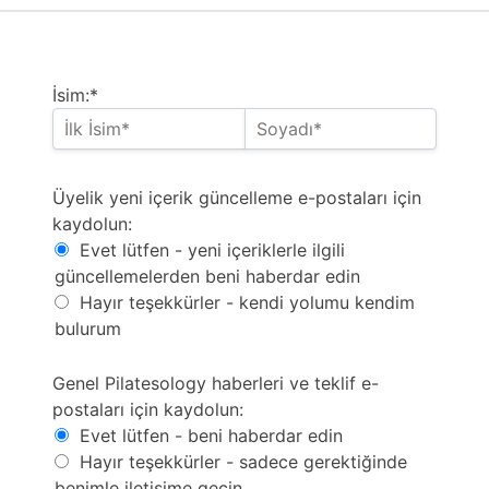
İsim:*
Optin for Membership new content update emails
Üyelik yeni içerik güncelleme e-postaları için
kaydolun:
Evet lütfen - yeni içeriklerle ilgili
güncellemelerden beni haberdar edin
Hayır teşekkürler - kendi yolumu kendim
bulurum
Optin for general Pilatesology news and offers email
Genel Pilatesology haberleri ve teklif e-
postaları için kaydolun:
Evet lütfen - beni haberdar edin
Hayır teşekkürler - sadece gerektiğinde
benimle iletişime geçin