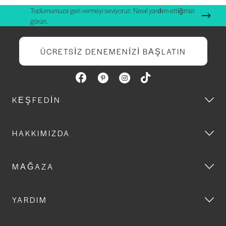
Toplumumuza geri vermeyi seviyoruz. Nasıl yardım ettiğimizi
görün.
ÜCRETSIZ DENEMENIZI BAŞLATIN
KEŞFEDIN
HAKKIMIZDA
MAĞAZA
YARDIM