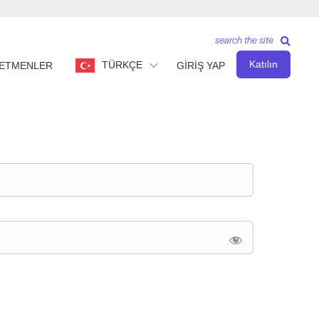
search the site
Katılın
TÜRKÇE
ETMENLER
GİRİŞ YAP