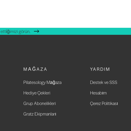
ettiğimizi görün.
MAĞAZA
YARDIM
Pilatesology Mağaza
Destek ve SSS
Hediye Çekleri
Hesabım
Grup Abonelikleri
Çerez Politikası
Gratz Ekipmanları