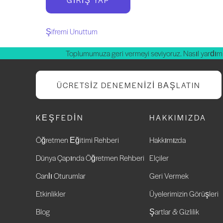
Şifremi Unuttum
Toplumumuza geri vermeyi seviyoruz. Nasıl yardım 
ÜCRETSIZ DENEMENIZI BAŞLATIN
KEŞFEDIN
HAKKIMIZDA
Öğretmen Eğitimi Rehberi
Hakkımızda
Dünya Çapında Öğretmen Rehberi
Elçiler
Canlı Oturumlar
Geri Vermek
Etkinlikler
Üyelerimizin Görüşleri
Blog
Şartlar & Gizlilik