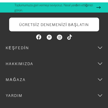
Toplumumuza geri vermeyi seviyoruz. Nasıl yardım ettiğimizi
görün.
ÜCRETSIZ DENEMENIZI BAŞLATIN
KEŞFEDIN
HAKKIMIZDA
MAĞAZA
YARDIM