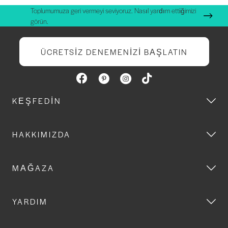
Toplumumuza geri vermeyi seviyoruz. Nasıl yardım ettiğimizi
görün.
ÜCRETSIZ DENEMENIZI BAŞLATIN
KEŞFEDIN
HAKKIMIZDA
MAĞAZA
YARDIM