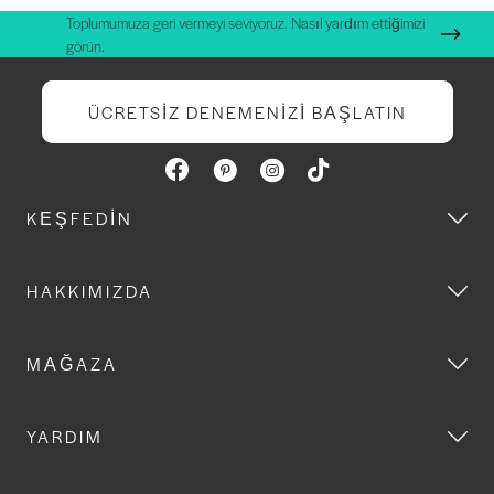
Toplumumuza geri vermeyi seviyoruz. Nasıl yardım ettiğimizi
görün.
ÜCRETSIZ DENEMENIZI BAŞLATIN
KEŞFEDIN
HAKKIMIZDA
MAĞAZA
YARDIM