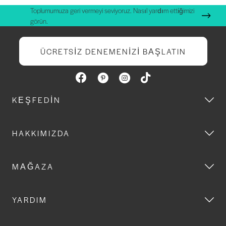
Toplumumuza geri vermeyi seviyoruz. Nasıl yardım ettiğimizi
görün.
ÜCRETSIZ DENEMENIZI BAŞLATIN
KEŞFEDIN
HAKKIMIZDA
MAĞAZA
YARDIM