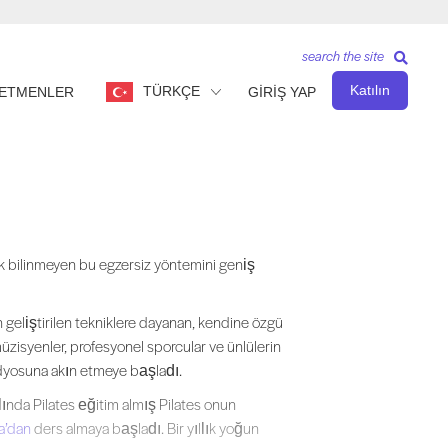
search the site
Katılın
TÜRKÇE
ETMENLER
GİRİŞ YAP
 bilinmeyen bu egzersiz yöntemini geniş kitleler için erişilebilir hale g
ek bilinmeyen bu egzersiz yöntemini geniş
n geliştirilen tekniklere dayanan, kendine özgü
müzisyenler, profesyonel sporcular ve ünlülerin
üdyosuna akın etmeye başladı.
ında Pilates eğitim almış Pilates onun
a’dan
ders almaya başladı. Bir yıllık yoğun