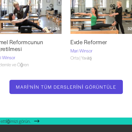
34:34
32
mel Reformcunun
Evde Reformer
retilmesi
Mari Winsor
i Winsor
Orta | Yavaş
lemle ve Öğren
MARI'NIN TÜM DERSLERINI GÖRÜNTÜLE
ettiğimizi görün.