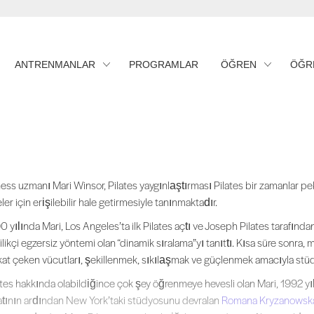
ANTRENMANLAR
PROGRAMLAR
ÖĞREN
ÖĞR
ess uzmanı Mari Winsor, Pilates yaygınlaştırması Pilates bir zamanlar pek
ness uzmanı Mari Winsor, Pilates yaygınlaştırması Pilates bir zamanlar p
eler için erişilebilir hale getirmesiyle tanınmaktadır.
0 yılında Mari, Los Angeles’ta ilk Pilates açtı ve Joseph Pilates tarafında
ilikçi egzersiz yöntemi olan “dinamik sıralama”yı tanıttı. Kısa süre sonra, 
kat çeken vücutları, şekillenmek, sıkılaşmak ve güçlenmek amacıyla st
ates hakkında olabildiğince çok şey öğrenmeye hevesli olan Mari, 1992 yıl
atının ardından New York’taki stüdyosunu devralan
Romana Kryzanowsk