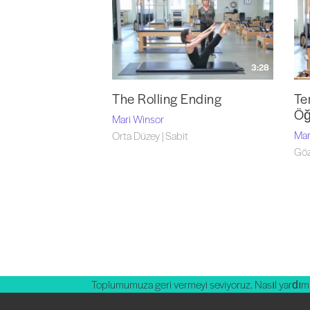
3:28
The Rolling Ending
Te
Öğ
Mari Winsor
Mar
Orta Düzey | Sabit
Göz
Toplumumuza geri vermeyi seviyoruz. Nasıl yardım 