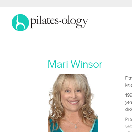
Mari Winsor
Fitn
Fit
kitl
199
yen
dik
Pil
vef