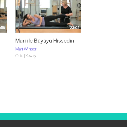
:58
23:02
Mari ile Büyüyü Hissedin
Mari Winsor
Orta | Yavaş