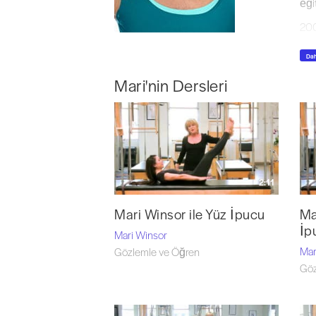
eği
200
Pil
Dah
ard
hay
Mari'nin Dersleri
Mar
Jou
*He
İki
Jas
2:11
alı
Mari Winsor ile Yüz İpucu
Ma
202
İp
ilh
Mari Winsor
Mar
Gözlemle ve Öğren
Göz