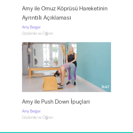
Amy ile Omuz Köprüsü Hareketinin
Ayrıntılı Açıklaması
Amy Berger
Gözlemle ve Öğren
3:47
Amy ile Push Down İpuçları
Amy Berger
Gözlemle ve Öğren