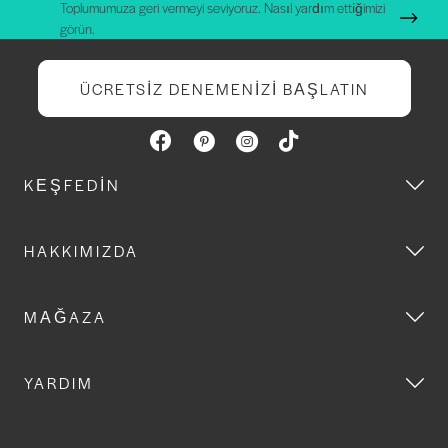
Toplumumuza geri vermeyi seviyoruz. Nasıl yardım ettiğimizi
görün.
ÜCRETSIZ DENEMENIZI BAŞLATIN
KEŞFEDIN
HAKKIMIZDA
MAĞAZA
YARDIM