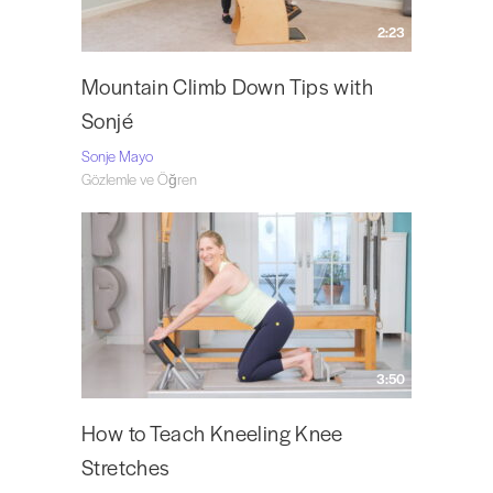
2:23
Mountain Climb Down Tips with
Sonjé
Sonje Mayo
Gözlemle ve Öğren
3:50
How to Teach Kneeling Knee
Stretches