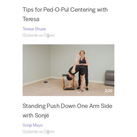
Tips for Ped-O-Pul Centering with
Teresa
Teresa Shupe
Gözlemle ve Öğren
2:20
Standing Push Down One Arm Side
with Sonjé
Sonje Mayo
Gözlemle ve Öğren