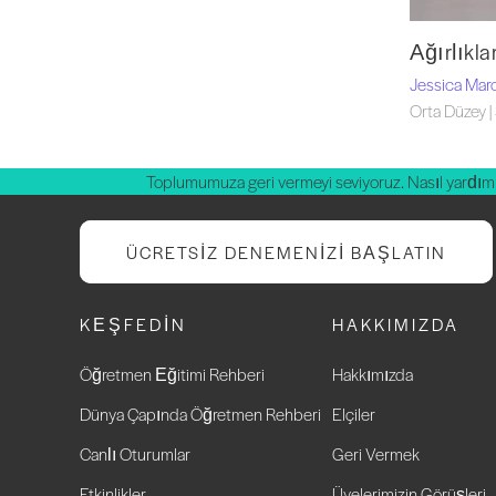
Ağırlıkla
Jessica Mar
Orta Düzey |
Toplumumuza geri vermeyi seviyoruz. Nasıl yardım 
ÜCRETSIZ DENEMENIZI BAŞLATIN
KEŞFEDIN
HAKKIMIZDA
Öğretmen Eğitimi Rehberi
Hakkımızda
Dünya Çapında Öğretmen Rehberi
Elçiler
Canlı Oturumlar
Geri Vermek
Etkinlikler
Üyelerimizin Görüşleri