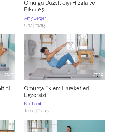
Omurga Düzelticiyi Hizala ve
Etkinleştir
Amy Berger
Orta | Yavaş
26:17
27:30
tici
Omurga Eklem Hareketleri
Egzersizi
Kira Lamb
Temel | Yavaş