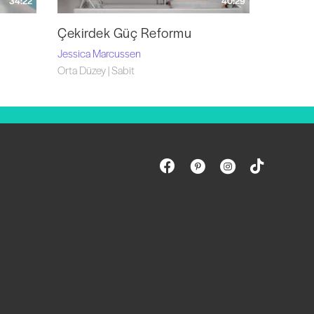
34:22
40:29
Çekirdek Güç Reformu
Jessica Marcussen
Orta Düzey | Sabit