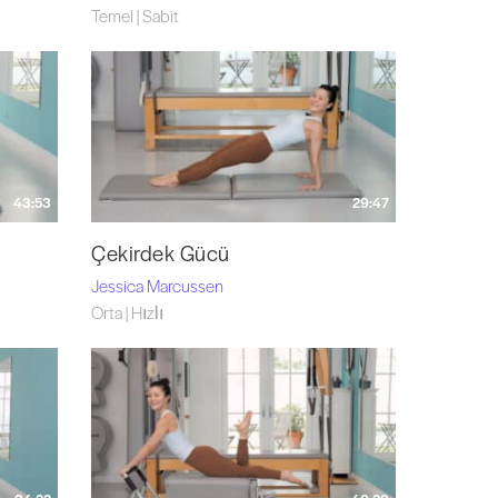
Temel | Sabit
43:53
29:47
Çekirdek Gücü
Jessica Marcussen
Orta | Hızlı