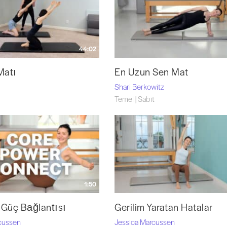
44:02
Matı
En Uzun Sen Mat
Shari Berkowitz
Temel | Sabit
1:50
 Güç Bağlantısı
Gerilim Yaratan Hatalar
cussen
Jessica Marcussen