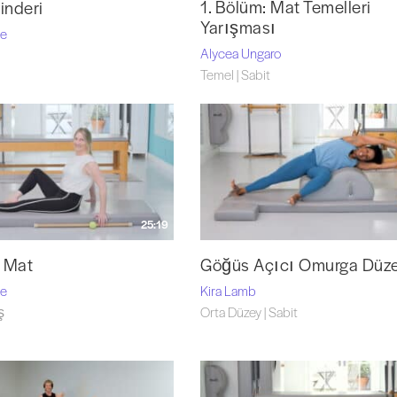
1. Bölüm: Mat Temelleri
inderi
Yarışması
pe
Alycea Ungaro
Temel | Sabit
25:19
 Mat
Göğüs Açıcı Omurga Düzel
pe
Kira Lamb
ş
Orta Düzey | Sabit