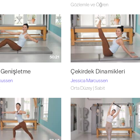
Gözlemle ve Öğren
50:21
 Genişletme
Çekirdek Dinamikleri
cussen
Jessica Marcussen
t
Orta Düzey | Sabit