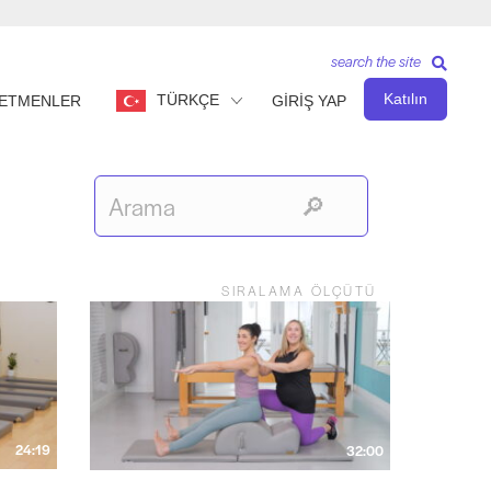
search the site
Katılın
TÜRKÇE
ETMENLER
GİRİŞ YAP
SIRALAMA ÖLÇÜTÜ
24:19
32:00