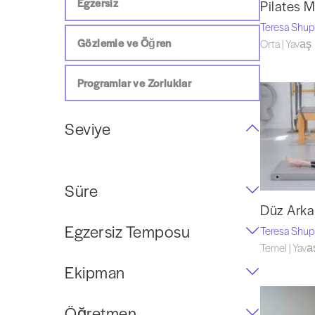
Egzersiz
Pilates M
Teresa Shu
Gözlemle ve Öğren
Orta | Yavaş
Programlar ve Zorluklar
Seviye
Süre
Düz Arka
Egzersiz Temposu
Teresa Shu
Temel | Yava
Ekipman
Öğretmen