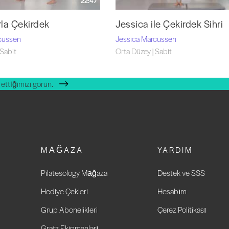
22:47
rla Çekirdek
Jessica ile Çekirdek Sihri
cussen
Jessica Marcussen
 Sabit
Orta Düzey | Sabit
ettiğimizi görün.
MAĞAZA
YARDIM
Pilatesology Mağaza
Destek ve SSS
Hediye Çekleri
Hesabım
Grup Abonelikleri
Çerez Politikası
Gratz Ekipmanları