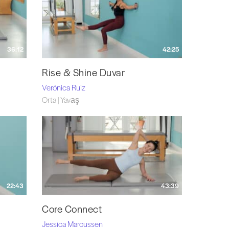
36:12
42:25
Rise & Shine Duvar
Verónica Ruiz
Orta | Yavaş
22:43
43:39
Core Connect
Jessica Marcussen