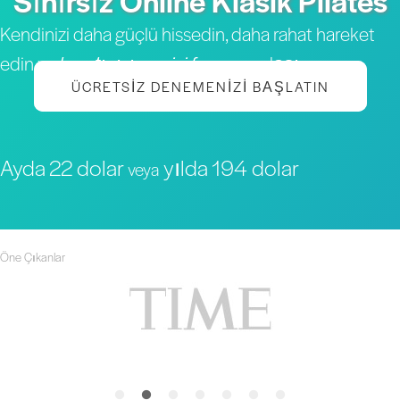
Sınırsız Online Klasik Pilates
Kendinizi daha güçlü hissedin, daha rahat hareket
edin ve
hayatınızın en iyi formuna
ulaşın
ÜCRETSIZ DENEMENIZI BAŞLATIN
Ayda 22 dolar
yılda 194 dolar
veya
Öne Çıkanlar