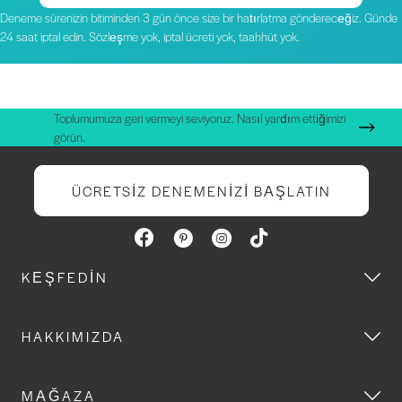
Deneme sürenizin bitiminden 3 gün önce size bir hatırlatma göndereceğiz. Günde
24 saat iptal edin. Sözleşme yok, iptal ücreti yok, taahhüt yok.
Toplumumuza geri vermeyi seviyoruz. Nasıl yardım ettiğimizi
görün.
ÜCRETSIZ DENEMENIZI BAŞLATIN
KEŞFEDIN
HAKKIMIZDA
MAĞAZA