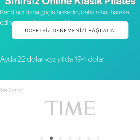
Sınırsız Online Klasik Pilates
Kendinizi daha güçlü hissedin, daha rahat hareket
edin ve
hayatınızın en iyi formuna
ulaşın
ÜCRETSIZ DENEMENIZI BAŞLATIN
Ayda 22 dolar
yılda 194 dolar
veya
Öne Çıkanlar