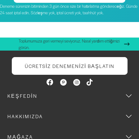
Deneme sürenizin bitiminden 3 gün önce size bir hatırlatma göndereceğiz. Günde
24 saat iptal edin. Sözleşme yok, iptal ücreti yok, taahhüt yok.
Toplumumuza geri vermeyi seviyoruz. Nasıl yardım ettiğimizi
görün.
ÜCRETSIZ DENEMENIZI BAŞLATIN
KEŞFEDIN
HAKKIMIZDA
MAĞAZA