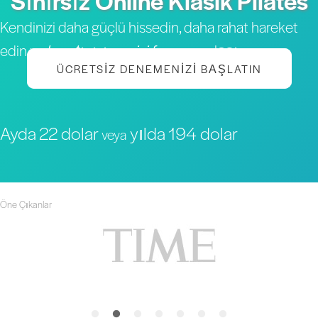
Sınırsız Online Klasik Pilates
Kendinizi daha güçlü hissedin, daha rahat hareket
edin ve
hayatınızın en iyi formuna
ulaşın
ÜCRETSIZ DENEMENIZI BAŞLATIN
Ayda 22 dolar
yılda 194 dolar
veya
Öne Çıkanlar