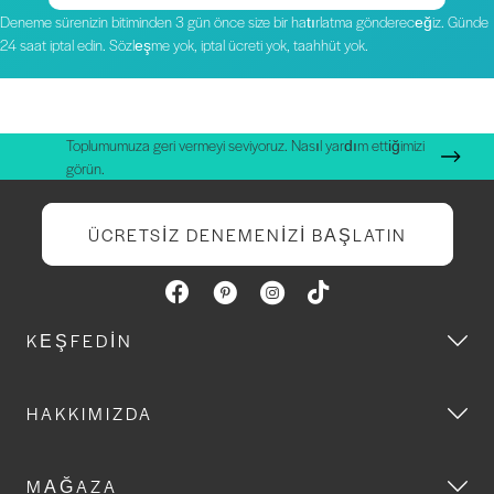
Deneme sürenizin bitiminden 3 gün önce size bir hatırlatma göndereceğiz. Günde
24 saat iptal edin. Sözleşme yok, iptal ücreti yok, taahhüt yok.
Toplumumuza geri vermeyi seviyoruz. Nasıl yardım ettiğimizi
görün.
ÜCRETSIZ DENEMENIZI BAŞLATIN
KEŞFEDIN
HAKKIMIZDA
MAĞAZA