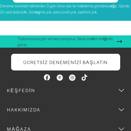
Deneme sürenizin bitiminden 3 gün önce size bir hatırlatma göndereceğiz. Günde
24 saat iptal edin. Sözleşme yok, iptal ücreti yok, taahhüt yok.
Toplumumuza geri vermeyi seviyoruz. Nasıl yardım ettiğimizi
görün.
ÜCRETSIZ DENEMENIZI BAŞLATIN
KEŞFEDIN
HAKKIMIZDA
MAĞAZA