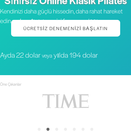
Sınırsız Online Klasik Pilates
Kendinizi daha güçlü hissedin, daha rahat hareket
edin ve
hayatınızın en iyi formuna
ulaşın
ÜCRETSIZ DENEMENIZI BAŞLATIN
Ayda 22 dolar
yılda 194 dolar
veya
Öne Çıkanlar