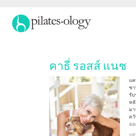
คาธี่ รอสส์ แนช
แคท
แค
ซาน
รับ
หลั
มาจ
ควั
ออส
แคท