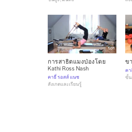
Tec
On 
Kat
Int
The
กา
ปัจ
1:01
เธอ
การสาธิตแมงป่องโดย
ขา
สอน
Kathi Ross Nash
รับ
คาธ
โปร
คาธี่ รอสส์ แนช
ขั้น
สังเกตและเรียนรู้
เยี