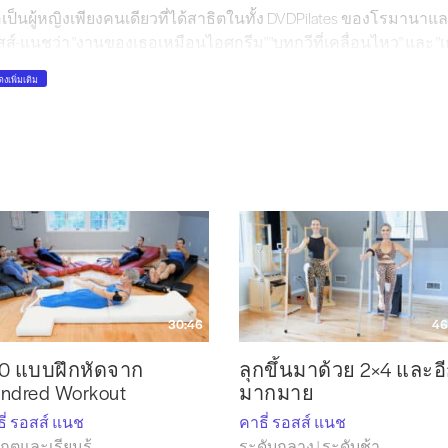
เป็นผู้หญิงเพียงคนเดียวที่ได้สาธิตในทั้ง DVDPilates ของโรมานาแล
ส์-แนชว่า "งานของเธอเหมือนไอศกรีม" "บทกวีที่เคลื่อนไหว" และ "เธอ
งดาว" ของเธอ
งเพิ่มเติม
ทเธอรีนปรากฏตัวพร้อมกับโรมานาในนิตยสารPilates และปัจจุบ
เคยเป็นผู้สอนที่ได้รับการแนะนำในฉบับเปิดตัวของนิตยสารPilat
้งนับตั้งแต่นั้น รวมถึงเคยเป็นนักเขียนให้กับบล็อกและนิตยสารขอ
วาคม 2017 แคทเธอรีนได้รับการนำเสนอที่ปกหลัง เธอเป็นผู้เชี่ยวชาญท
นำเกี่ยวกับวิธีการของเธอเป็นที่ต้องการทั่วโลก
นที่รู้จักในวงการอย่างกว้างขวางในด้านความบริสุทธิ์และความทุ
อบคลุมทั้งวงการกีฬาและบันเทิง เธอได้รับเกียรติให้เป็นPilates 
อฟาในเซนต์ปีเตอร์สเบิร์ก ประเทศรัสเซีย และได้สอนในมอสโก ชิลี
30:46
46
ตุเกส และสกอตแลนด์ รวมถึงทั่วสหรัฐอเมริกา
0 แบบฝึกหัดจาก
ลุกขึ้นมาด้วย 2×4 และอ
ี 2016 เธอได้รับเกียรติให้เป็นครูคนแรกที่สอนงานของโจบนเกาะแมน ณ
ndred Workout
มากมาย
กักขัง
ี่ รอสส์ แนช
คาธี่ รอสส์ แนช
รีนก่อตั้ง AuthenticPilates และได้รับการแต่งตั้งเป็นประธาน เธอเ
เกตและเรียนรู้
ระดับกลาง | ระดับช้า