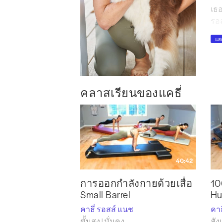
เธอ
รอส
แห่
แสด
แค
เธอ
คลาสเรียนของแคธี่
ครั
ธัน
แนะ
เป็
นคร
แกน
40:42
โปร
การออกกำลังกายด้วยเสื่อ
10
ในป
Small Barrel
Hu
ถูก
คาธี่ รอสส์ แนช
คาธ
แคท
ขั้นสูง | มั่นคง
สัง