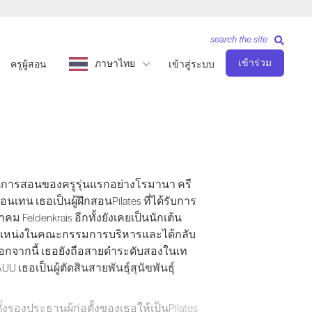
search the site
เข้าร่วม
ภาษาไทย
ครูผู้สอน
เข้าสู่ระบบ
นของครูรุ่นแรกอย่างโรมานา ครีซานอฟสกา, เคธี แกรนท์, ซารี เมเจีย
้การสอนของครูรุ่นแรกอย่างโรมานา ครี
นเทน เธอเป็นผู้ฝึกสอนPilates ที่ได้รับการ
คม Feldenkrais อีกทั้งยังเคยเป็นนักเต้น
ำรงตำแหน่งในคณะกรรมการบริหารและได้กลับ
 นอกจากนี้ เธอยังถือสายดำระดับสองในเท
 เธอเป็นผู้ตัดสินสายพันธุ์สุนัขพันธุ์
องประธานผู้ก่อตั้งของเธอให้เป็นPilates