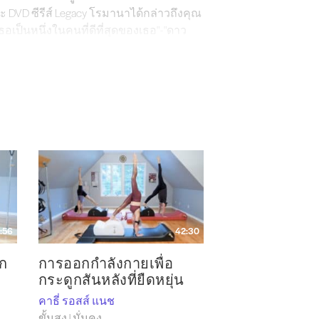
ะ DVD ซีรีส์ Legacy โรมานาได้กล่าวถึงคุณ
เป็นหนึ่งในคนที่ดีที่สุดของเธอ" - "ดาว
ันดำรงตำแหน่งในคณะกรรมการที่ปรึกษา
es และได้รับการนำเสนอในนิตยสารหลาย
งนิตยสารนี้ด้วย ในฉบับเดือนพฤศจิกายน/
ี่ได้รับการอ้างอิงบ่อยครั้ง ซึ่งคำ
่มเทให้กับงานของเธอ ลูกค้าของแคทเธอรี
คนแรกที่ได้ฝึกอบรมนักเต้นของโรงเรียนวา
 ออสเตรเลีย สเปน รัสเซีย เยอรมนี อังกฤษ
:56
42:30
ีก
การออกกำลังกายเพื่อ
 สถานที่ตั้งของค่าย 4 ซึ่งเป็นที่ที่โจ
กระดูกสันหลังที่ยืดหยุ่น
คาธี่ รอสส์ แนช
ป็นเจ้าของและดำเนินPilates American Body
ขั้นสูง | มั่นคง