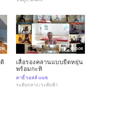
มากมาย รวมถึง: The Red Thread®, The Add
heme – Mat and Reformer™ ดีวีดีของเธอ
es และ The Red Thread® ofPilates The
e Integrated System and Variations ofPilates
iations ofPilates The High Chair© ได้รับ
ๆ เดินทางไปทั่วโลกPilates เมื่อไม่นานมานี้
:36
1:00:06
Red Thread Ranch และจัดโปรแกรมอบรมครู
ติ
เสื่อรองคลานแบบยืดหยุ่น
โปรแกรมนี้เหมาะสำหรับครูที่ได้รับการ
พร้อมกะทิ
ยุกต์ใช้วิธีการสอน แคทรินเป็นผู้สร้าง
คาธี่ รอสส์ แนช
ระดับกลาง | ระดับช้า
m
@redthreadranch_krn