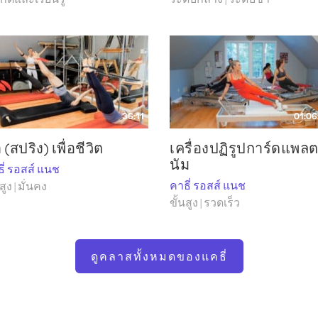
hPilates มาตั้งแต่ปี 1992 เธอเป็นผู้สร้างสรรค์เวิร์กช็อปนวัตกรรม
Mat®, Fix Your Feet™, Connection to The Jump™ และ Variations on a T
hryn Ross-Nash New YorkPilates หนังสือ Fix Your Feet – Using thePilat
egrated System and Variations ofPilates The Mat©, The Red Thread® – Th
 Baby/Arm Chair© และ The Red Thread® – The Integrated System and Var
รยกย่องในระดับนานาชาติ
จุบัน แคทรินเขียนบล็อกให้กับนิตยสารPilates และสถานที่Pilatesต่าง
36:11
01:06
ได้เปิดสตูดิโอแห่งที่สองที่เมืองเบรเดนตัน รัฐฟลอริดา ชื่อ The 
 (สปริง) เพื่อชีวิต
เครื่องปฏิรูปการ์ดแพลต
Pilates รวมถึงการศึกษาต่อเนื่องสำหรับผู้สำเร็จการศึกษาในอดีต 
นัม
รองและสอนอย่างจริงจังมากกว่า 5 ปี มารวมตัวกันเพื่อฝึกฝนการประ
ี่ รอสส์ แนช
แกรมนี้ขึ้นเองทั้งหมด
คาธี่ รอสส์ แนช
สูง | มั่นคง
ขั้นสูง | รวดเร็ว
่ยมชม Kathi ที่
แคทเธอรีน รอสส์-แนช
และติดตามเธอได้ทาง Instagra
ดูคลาสทั้งหมดของแคธี่