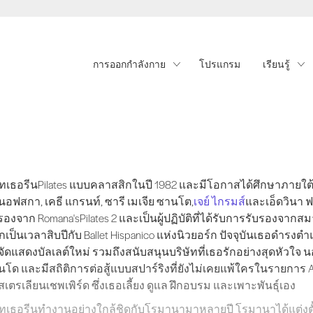
การออกกำลังกาย
โปรแกรม
เรียนรู้
เธอรีนPilates แบบคลาสสิกในปี 1982 และมีโอกาสได้ศึกษาภายใต้การสอ
ทเธอรีนPilates แบบคลาสสิกในปี 1982 และมีโอกาสได้ศึกษาภายใต
อฟสกา, เคธี แกรนท์, ซารี เมเจีย ซานโต,
เจย์ ไกรมส์
และเอ็ดวินา ฟอ
รองจาก Romana'sPilates 2 และเป็นผู้ปฏิบัติที่ได้รับการรับรองจากสมา
กเป็นเวลาสิบปีกับ Ballet Hispanico แห่งนิวยอร์ก ปัจจุบันเธอด
ัดแสดงบัลเลต์ใหม่ รวมถึงสนับสนุนบริษัทที่เธอรักอย่างสุดหัวใจ
นโด และมีสถิติการต่อสู้แบบสปาร์ริงที่ยังไม่เคยแพ้ใครในรายการ AUU
เตรเลียนเชพเพิร์ด ซึ่งเธอเลี้ยง ดูแล ฝึกอบรม และเพาะพันธุ์เอง
เธอรีนทำงานอย่างใกล้ชิดกับโรมานามาหลายปี โรมานาได้แต่งตั้งร