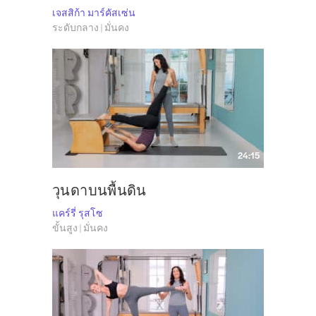
เจสสิก้า มาร์คัสเซ่น
ระดับกลาง | มั่นคง
24:15
วุนดาบนพื้นดิน
แคร์รี่ รุสโซ
ขั้นสูง | มั่นคง