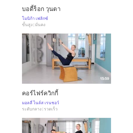
บอดี้ร็อก วุนดา
โมนิก้า เฟลิกซ์
ขั้นสูง | มั่นคง
15:59
คอร์ไฟร์ควิกกี้
มอลลี่ ไนล์ส เรนชอว์
ระดับกลาง | รวดเร็ว