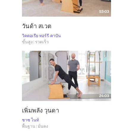
53:03
วันด้า สเวต
วิคตอเรีย ทอร์รี-คาปัน
ขั้นสูง | รวดเร็ว
24:03
เพิ่มพลัง วุนดา
ชาซ ไนท์
พื้นฐาน | มั่นคง