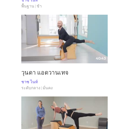
พื้นฐาน | ช้า
40:43
วุนดา แอดวานเทจ
ชาซ ไนท์
ระดับกลาง | มั่นคง