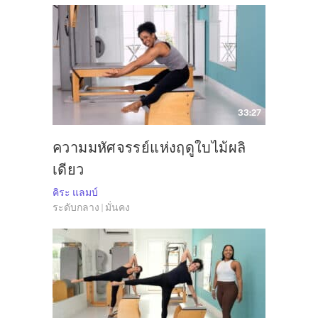
33:27
ความมหัศจรรย์แห่งฤดูใบไม้ผลิ
เดียว
คิระ แลมบ์
ระดับกลาง | มั่นคง