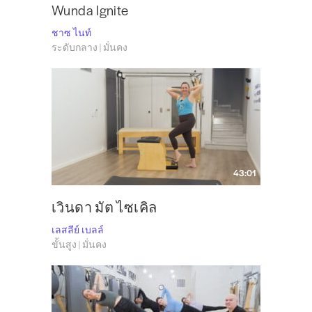
Wunda Ignite
ชาซ ไนท์
ระดับกลาง | มั่นคง
43:01
เวินดา มัต ไซเคิล
เลสลีย์ เบลล์
ขั้นสูง | มั่นคง