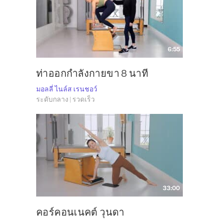
6:55
ท่าออกกำลังกายขา 8 นาที
มอลลี่ ไนล์ส เรนชอว์
ระดับกลาง | รวดเร็ว
33:00
คอร์คอนเนคต์ วุนดา