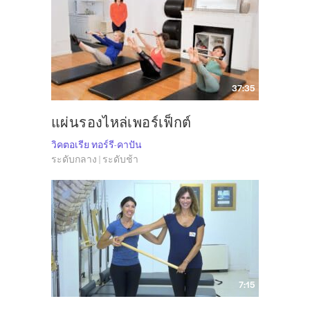
37:35
แผ่นรองไหล่เพอร์เฟ็กต์
วิคตอเรีย ทอร์รี-คาปัน
ระดับกลาง | ระดับช้า
7:15