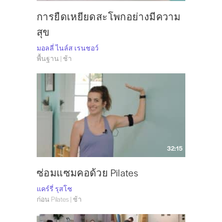
การยืดเหยียดสะโพกอย่างมีความ
สุข
มอลลี่ ไนล์ส เรนชอว์
พื้นฐาน | ช้า
32:15
ซ่อมแซมคอด้วย Pilates
แคร์รี่ รุสโซ
ก่อน Pilates | ช้า