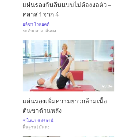
แผ่นรองกันลื่นแบบไม่ต้องงอตัว –
คลาส 1 จาก 4
อลิซา ไวแอตต์
ระดับกลาง | มั่นคง
43:04
แผ่นรองเพิ่มความยาวกล้ามเนื้อ
ต้นขาด้านหลัง
ซิโมน่า ชิปริอานี
พื้นฐาน | มั่นคง