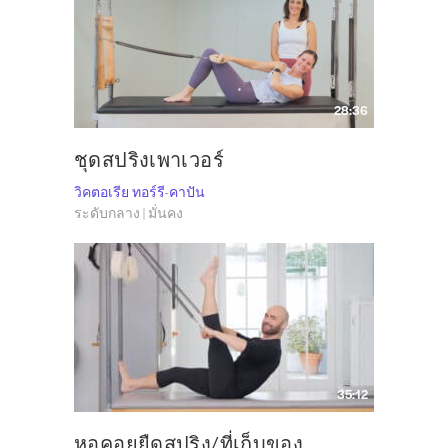
28:36
ชุดสปริงเพาเวอร์
วิคตอเรีย ทอร์รี-คาปัน
ระดับกลาง | มั่นคง
35:12
หอคอยยืดสปริง/ที่เก็บของ