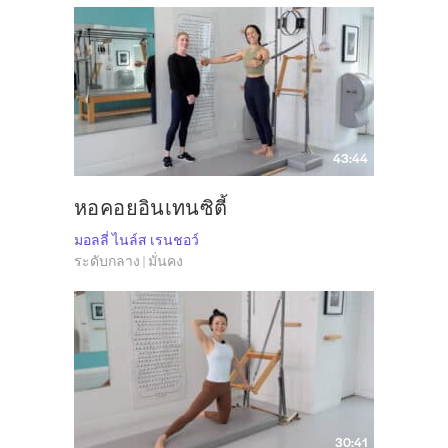
43:44
หอคอยอินเทนซิตี้
มอลลี่ ไนล์ส เรนชอว์
ระดับกลาง | มั่นคง
30:41