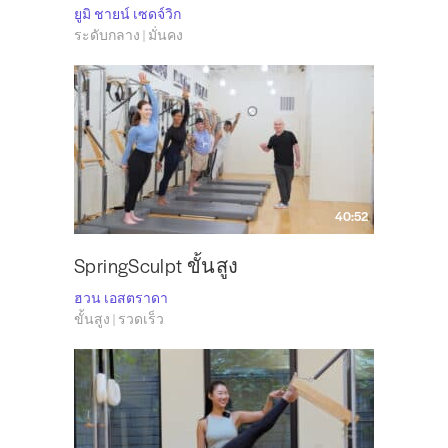
ยูมิ ชายน์ เซดจ์วิก
ระดับกลาง | มั่นคง
40:52
SpringSculpt ขั้นสูง
ฮวน เอสตราดา
ขั้นสูง | รวดเร็ว