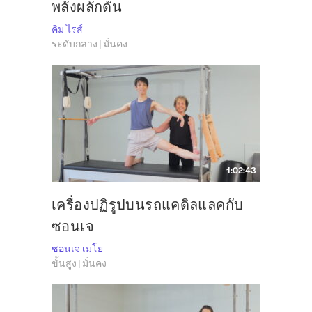
พลังผลักดัน
คิม ไรส์
ระดับกลาง | มั่นคง
1:02:43
เครื่องปฏิรูปบนรถแคดิลแลคกับ
ซอนเจ
ซอนเจ เมโย
ขั้นสูง | มั่นคง