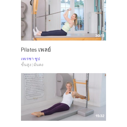
30:15
Pilates เพลย์
เทเรซา ชูป
ขั้นสูง | มั่นคง
15:32