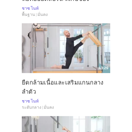
ชาซ ไนท์
พื้นฐาน | มั่นคง
43:29
ยืดกล้ามเนื้อและเสริมแกนกลาง
ลำตัว
ชาซ ไนท์
ระดับกลาง | มั่นคง