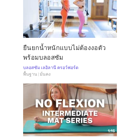
8:54
ยืนยกน้ำหนักแบบไม่ต้องงอตัว
พร้อมบลอสซัม
บลอสซัม เลอิลานี ครอว์ฟอร์ด
พื้นฐาน | มั่นคง
1:16