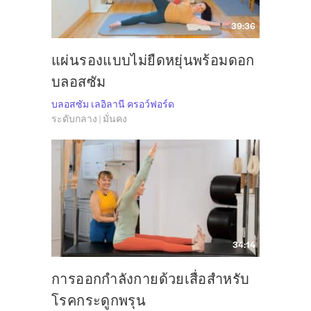
39:36
แผ่นรองแบบไม่ยืดหยุ่นพร้อมดอก
บลอสซัม
บลอสซัม เลอิลานี ครอว์ฟอร์ด
ระดับกลาง | มั่นคง
34:14
การออกกำลังกายด้วยเสื่อสำหรับ
โรคกระดูกพรุน