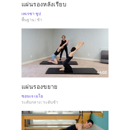
แผ่นรองหลังเรียบ
เทเรซา ชูป
พื้นฐาน | ช้า
44:02
แผ่นรองขยาย
ซอนเจ เมโย
ระดับกลาง | ระดับช้า