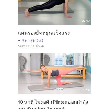
27:12
แผ่นรองยืดหยุ่นแข็งแรง
ชารี เบอร์โควิทซ์
ระดับกลาง | มั่นคง
9:14
10 นาที ไม่งอตัว Pilates ออกกำลัง