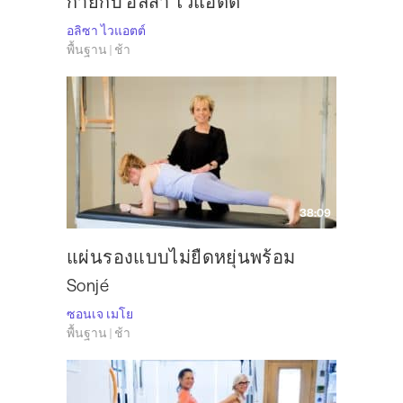
กายกับ อลิสา ไวแอตต์
อลิซา ไวแอตต์
พื้นฐาน | ช้า
38:09
แผ่นรองแบบไม่ยืดหยุ่นพร้อม
Sonjé
ซอนเจ เมโย
พื้นฐาน | ช้า