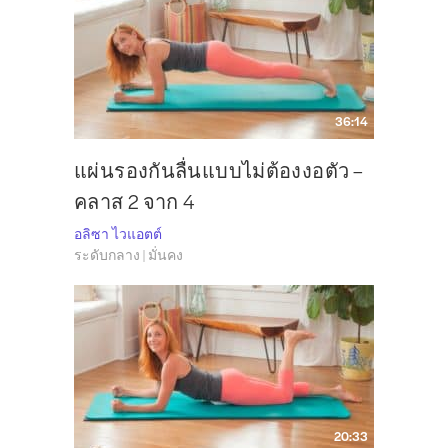
36:14
แผ่นรองกันลื่นแบบไม่ต้องงอตัว –
คลาส 2 จาก 4
อลิซา ไวแอตต์
ระดับกลาง | มั่นคง
20:33