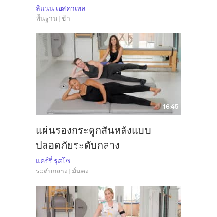
ลิแนน เอสคาเทล
พื้นฐาน | ช้า
16:45
แผ่นรองกระดูกสันหลังแบบ
ปลอดภัยระดับกลาง
แคร์รี่ รุสโซ
ระดับกลาง | มั่นคง