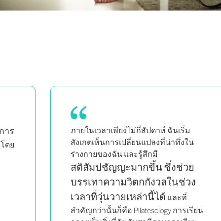
ฉันมั่นใจมากขึ้นในการบอกใบ้
น
และเรียนมากขึ้น เพราะ
มันให้
ความรู้และคุ้มค่าทุกเพนนี
ย
ง
รียน