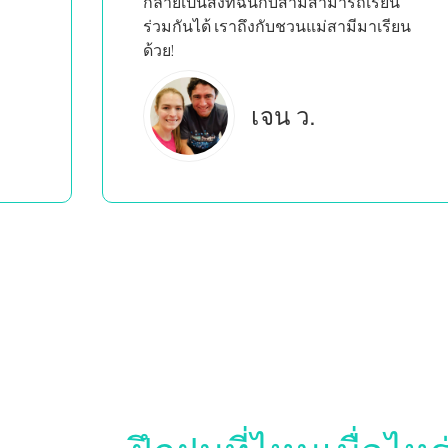
ยน
ียน
บรู๊ค ซี.