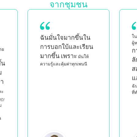
จากชุมชน
ในฐานะแม่ของลูกแฝด ซึ่งเป็น
เน
ผู้หญิงผิวดำและเป็นเพศที่สาม
ฉ
น
การได้เห็นคนอื่นที่มี
ก
ลักษณะเหมือนฉัน
เร
สอนอย่างชาญฉลาด
ก้
และมีอารมณ์ร่วม
กำ
ทำให้
ฉันรู้สึกว่าฉันไม่ได้เป็นคนเดียว
ที่ทำสิ่งที่ฉันทำ