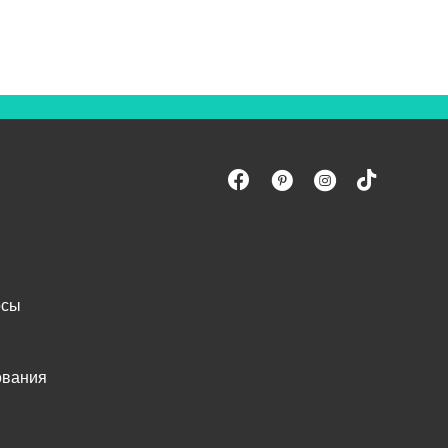
осы
ования