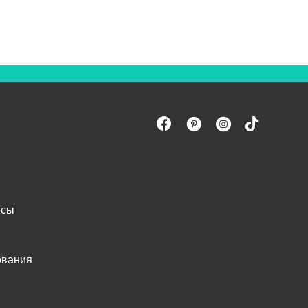
осы
ования