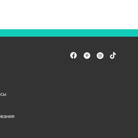
осы
ования