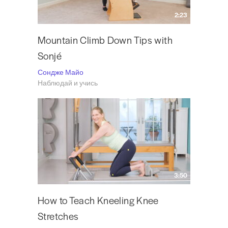
2:23
Mountain Climb Down Tips with
Sonjé
Сондже Майо
Наблюдай и учись
3:50
How to Teach Kneeling Knee
Stretches