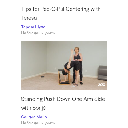
Tips for Ped-O-Pul Centering with
Teresa
Тереза Шупе
Наблюдай и учись
2:20
Standing Push Down One Arm Side
with Sonjé
Сондже Майо
Наблюдай и учись