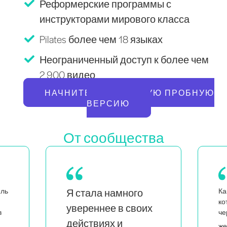
Реформерские программы с
инструкторами мирового класса
Pilates более чем 18 языках
Неограниченный доступ к более чем
2 900 видео
НАЧНИТЕ БЕСПЛАТНУЮ ПРОБНУЮ
ВЕРСИЮ
От сообщества
Как мама близнецов,
Ка
которая также является
х
н
чернокожей и квир-
л
я вижу, что
женщиной,