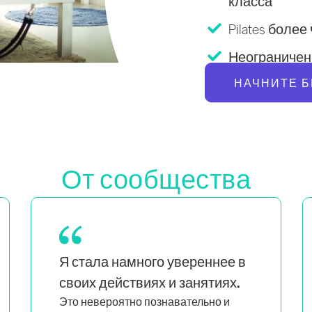
класса
Pilates более
Неограниченн
НАЧНИТЕ 
От сообщества
Как мама близнецов, которая также
является чернокожей и квир-
я вижу, что люди,
женщиной,