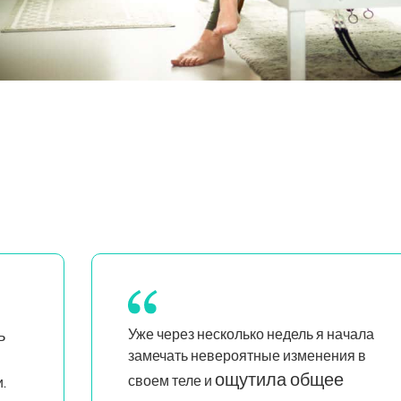
чала
Я стала намного увереннее в
я в
своих действиях и занятиях.
Это невероятно познавательно и