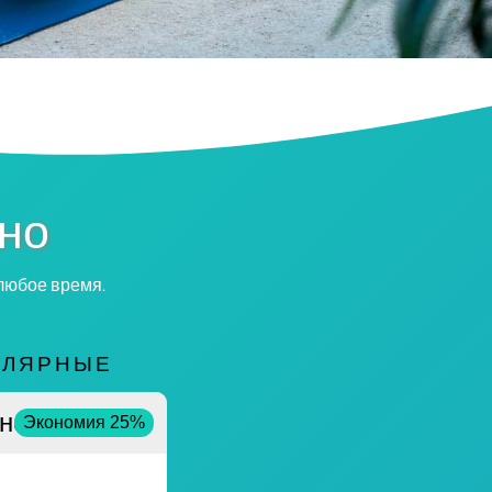
тно
 любое время.
УЛЯРНЫЕ
но
Экономия 25%