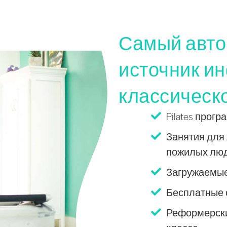
Самый авто
источник и
классическо
Pilates про
Занятия для 
пожилых люде
Загружаемые
Бесплатные с
Реформерски