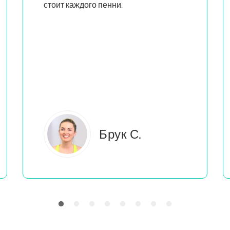
похожие на меня, преподают
грамотно и увлеченно
, и это
помогает мне почувствовать, что я не
единственная, кто делает то, что я
делаю.
Эверлея Б.