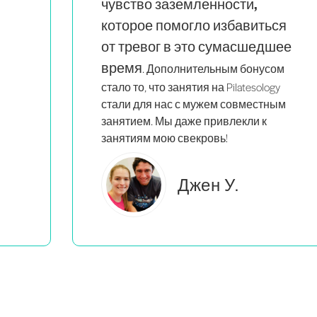
стоит каждого пенни.
ся
шее
ом
y
ым
Брук С.