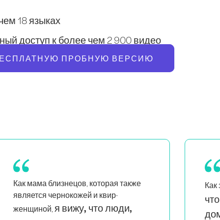
 чем 18 языках
ый доступ к более чем 2 900 видео
БЕСПЛАТНУЮ ПРОБНУЮ ВЕРСИЮ
мне нравится,
Pil
Как занятой маме,
что здесь легко заниматься
про
сес
дома
. А прогрессии заставляют