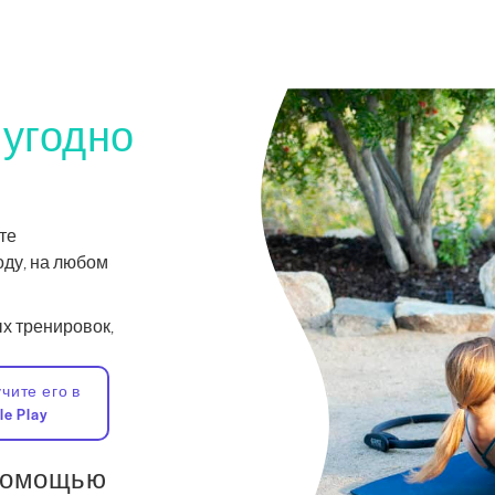
 угодно
те
оду, на любом
х тренировок,
чите его в
le Play
 помощью