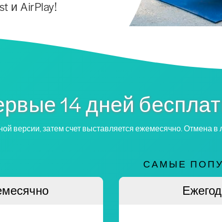
 и AirPlay!
рвые 14 дней беспла
ной версии, затем счет выставляется ежемесячно. Отмена в
САМЫЕ ПОП
емесячно
Ежегод