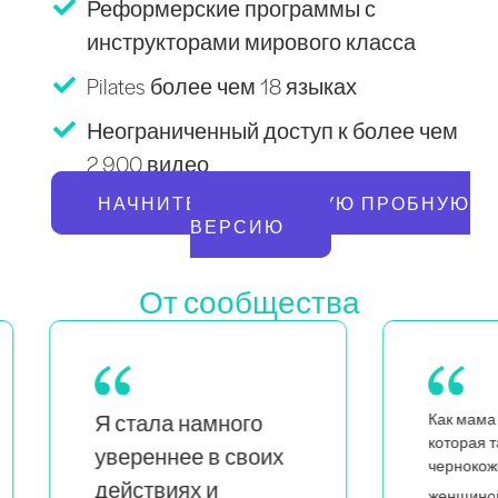
Реформерские программы с
инструкторами мирового класса
Pilates более чем 18 языках
Неограниченный доступ к более чем
2 900 видео
НАЧНИТЕ БЕСПЛАТНУЮ ПРОБНУЮ
ВЕРСИЮ
От сообщества
Как мама близнецов,
Ка
которая также является
х
н
чернокожей и квир-
л
я вижу, что
женщиной,